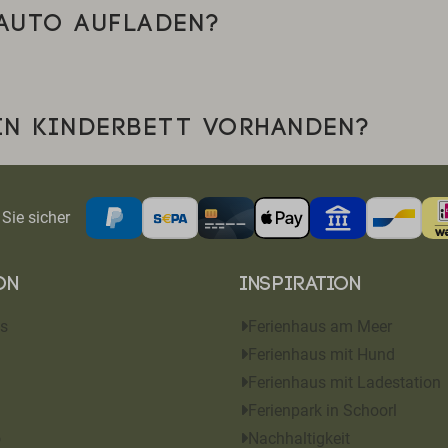
AUTO AUFLADEN?
IN KINDERBETT VORHANDEN?
Sie sicher
on
Inspiration
s
Ferienhaus am Meer
Ferienhaus mit Hund
Ferienhaus mit Ladestation
Ferienpark in Schoorl
o
Nachhaltigkeit