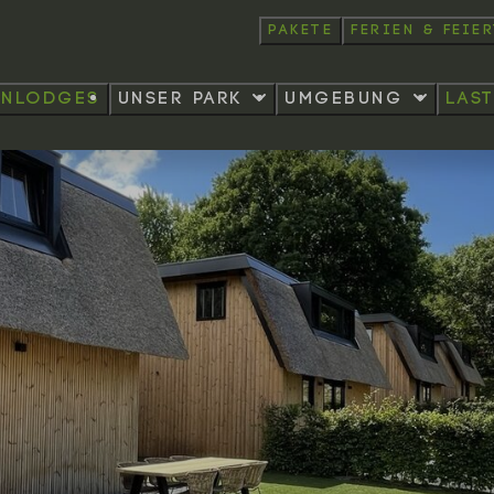
Pakete
Ferien & Feie
enlodges
Unser Park
Umgebung
las