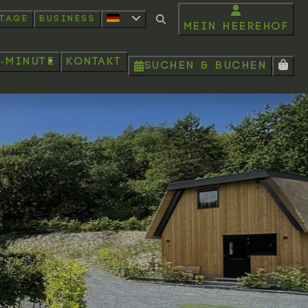
rtage
Business
Mein Heerehof
t-minute
Kontakt
Suchen & Buchen