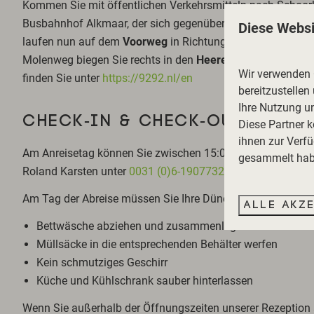
Kommen Sie mit öffentlichen Verkehrsmitteln nach Schoo
Busbahnhof Alkmaar, der sich gegenüber dem Bahnhof bef
Diese Websi
laufen nun auf dem
Voorweg
in Richtung Nordwesten, zum
Molenweg biegen Sie rechts in den
Heereweg
ein. Sie fin
Wir verwenden C
finden Sie unter
https://9292.nl/en
bereitzustellen
Ihre Nutzung u
CHECK-IN & CHECK-OUT
Diese Partner 
ihnen zur Verfü
Am Anreisetag können Sie zwischen 15:00 und 18:00 Uhr in 
gesammelt habe
Roland Karsten unter
0031 (0)6-19077326
Am Tag der Abreise müssen Sie Ihre Dünenlodge spätestens
Alle akz
Bettwäsche abziehen und zusammenlegen
Müllsäcke in die entsprechenden Behälter werfen
Kein schmutziges Geschirr
Küche und Kühlschrank sauber hinterlassen
Wenn Sie außerhalb der Öffnungszeiten unserer Rezeption a