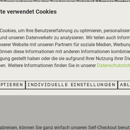
rl? Dann nehmen Sie den Zug bis zum Bahnhof
Alkmaar Centra
indet. Hier nehmen Sie den
Connexxion-Bus 151
in Richtung Sc
te verwendet Cookies
 Huismansweg. Biegen Sie links in den
Huismansweg
ein und b
den den Park Heerehof auf der anderen Straßenseite, kurz vor d
ookies, um Ihre Benutzererfahrung zu optimieren, personalisiert
 und unseren Datenverkehr zu analysieren. Wir teilen auch Infor
nserer Website mit unseren Partnern für soziale Medien, Werbun
können diese Informationen mit anderen Informationen kombinier
gung gestellt haben oder die sie aufgrund Ihrer Nutzung ihrer Di
Ihrer Dünenlodge einchecken. Erwarten Sie eine spätere Ankunft
n. Weitere Informationen finden Sie in unserer
Datenschutzricht
 um 10:00 Uhr verlassen. Wir möchten Sie bitten, die Wohnung
eptieren
Individuelle Einstellungen
Ab
breisen, können Sie ganz einfach unseren Self-Checkout benutze