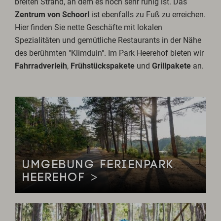
breiten Strand, an dem es noch sehr ruhig ist. Das
Zentrum von Schoorl
ist ebenfalls zu Fuß zu erreichen.
Hier finden Sie nette Geschäfte mit lokalen
Spezialitäten und gemütliche Restaurants in der Nähe
des berühmten "Klimduin". Im Park Heerehof bieten wir
Fahrradverleih
,
Frühstückspakete
und
Grillpakete
an.
UMGEBUNG FERIENPARK
HEEREHOF >