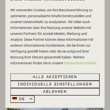
Wir verwenden Cookies, um Ihre Benutzererfahrung zu
optimieren, personalisierte Inhalte bereitzustellen und
9,1
unseren Datenverkehr zu analysieren. Wir teilen auch
Informationen über Ihre Nutzung unserer Website mit
DÜNENLODGE FÜR 6
Ab
unseren Partnern für soziale Medien, Werbung und
488 €
PERSONEN AM
Analyse. Diese Partner können diese Informationen mit
2 Nächte
WALDRAND
anderen Informationen kombinieren, die Sie ihnen zur
2 Personen
Nordholland, Schoorl
Verfügung gestellt haben oder die sie aufgrund Ihrer
Nutzung ihrer Dienste gesammelt haben. Weitere
6
3
Nein
Informationen finden Sie in unserer
Datenschutzrichtlinie
.
Garten am Waldrand
Hinterseite des Ferienparks
Alle akzeptieren
3 Schlafzimmer
Individuelle Einstellungen
Ablehnen
DE