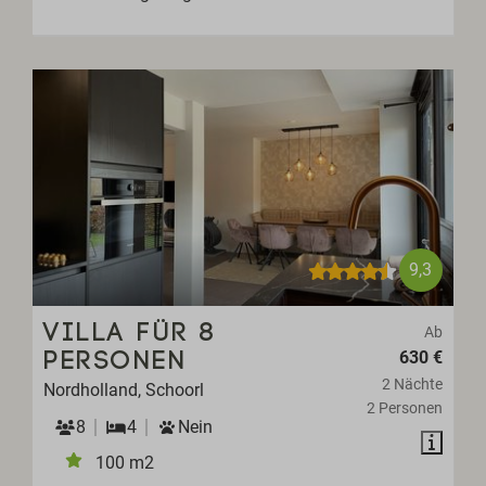
9,3
VILLA FÜR 8
Ab
630 €
PERSONEN
2 Nächte
Nordholland, Schoorl
2 Personen
8
4
Nein
100 m2