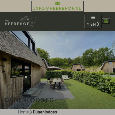
info@heerehof.nl
Menü
DÜNENLODGES
Home
Dünenlodges