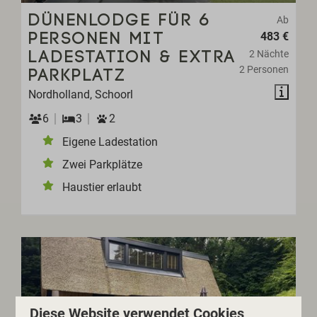
DÜNENLODGE FÜR 6
Ab
483 €
PERSONEN MIT
2 Nächte
LADESTATION & EXTRA
2 Personen
PARKPLATZ
Nordholland, Schoorl
6
3
2
Eigene Ladestation
Zwei Parkplätze
Haustier erlaubt
Diese Website verwendet Cookies