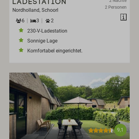
2 Nächte
LADESTATION
2 Personen
Nordholland, Schoorl
6
3
2
230-V-Ladestation
Sonnige Lage
Komfortabel eingerichtet.
9,1