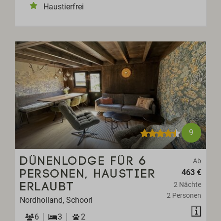
Haustierfrei
9
DÜNENLODGE FÜR 6
Ab
463 €
PERSONEN, HAUSTIER
2 Nächte
ERLAUBT
2 Personen
Nordholland, Schoorl
6
3
2