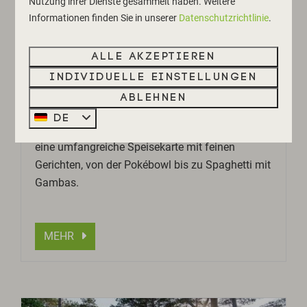
Nutzung ihrer Dienste gesammelt haben. Weitere
Informationen finden Sie in unserer
Datenschutzrichtlinie
.
Alle akzeptieren
FABELS
Individuelle Einstellungen
Gemütliches Restaurant mit geräumigem
Ablehnen
Wintergarten und Hintergarten mitten in Bergen,
DE
gegenüber der alten Ruïnekerk-Kirche. Fabels hat
eine umfangreiche Speisekarte mit feinen
Gerichten, von der Pokébowl bis zu Spaghetti mit
Gambas.
MEHR