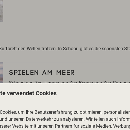
fbrett den Wellen trotzen. In Schoorl gibt es die schönsten St
SPIELEN AM MEER
Schoorl aan Zee, Hargen aan Zee, Bergen aan Zee, Camperd
Sandstrände, an denen Kinder stundenlang spielen können
te verwendet Cookies
und landen Sie am Meer oder beladen Sie das Auto mit Str
Strand entfernt.
ookies, um Ihre Benutzererfahrung zu optimieren, personalisiert
 und unseren Datenverkehr zu analysieren. Wir teilen auch Infor
nserer Website mit unseren Partnern für soziale Medien, Werbun