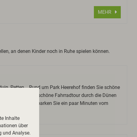
MEHR
ellen, an denen Kinder noch in Ruhe spielen können.
uin, Petten... Rund um Park Heerehof finden Sie schöne
. Machen Sie eine schöne Fahrradtour durch die Dünen
andspielzeug und parken Sie ein paar Minuten vom
e Inhalte
mationen über
g und Analyse.