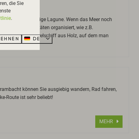
en, die Sie
enste
linie
.
sich eine einzigartige Lagune. Wenn das Meer noch
zahlreiche Aktivitäten organisiert, wie z.B.
t es ein großes Spielschiff aus Holz, auf dem man
lehnen
DE
erambacht können Sie ausgiebig wandern, Rad fahren,
-Route ist sehr beliebt!
MEHR