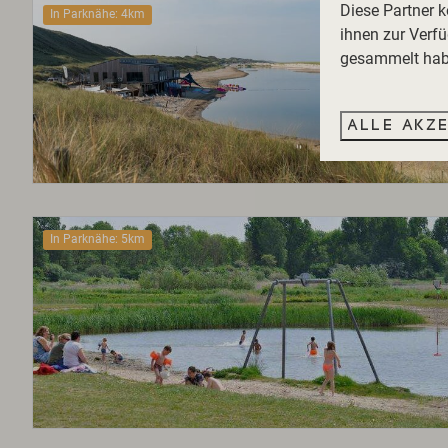
Diese Partner 
In Parknähe: 4km
ihnen zur Verfü
gesammelt habe
Alle akz
In Parknähe: 5km