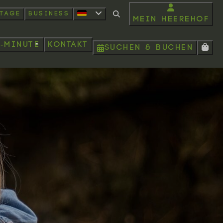
rtage
Business
Mein Heerehof
t-minute
Kontakt
Suchen & Buchen