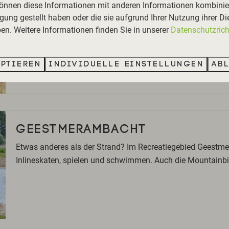
können diese Informationen mit anderen Informationen kombinier
LAGUNE CAMPERDUIN
gung gestellt haben oder die sie aufgrund Ihrer Nutzung ihrer Di
n. Weitere Informationen finden Sie in unserer
Datenschutzricht
Zwischen den Dünen, am Strand von Camperduin, befindet 
sehr kalt ist, kann man hier oft schwimmen. Es werden auch 
Supboarding, Wind- und Wellensurfen. Für kleine Kinder gib
eptieren
Individuelle Einstellungen
Ab
klettern und herumklettern kann.
GEESTMERAMBACHT
Etwas anderes als der Strand? Im Recreatiegebied Geestm
Inlineskaten, spielen und schwimmen. Auch die Mountainbike