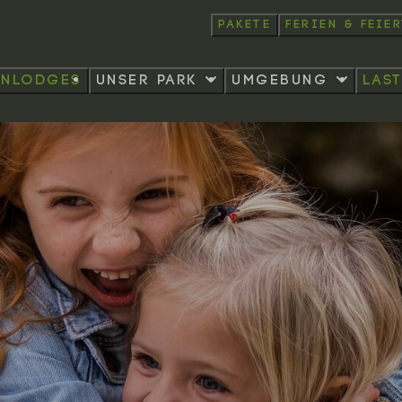
Pakete
Ferien & Feie
enlodges
Unser Park
Umgebung
las