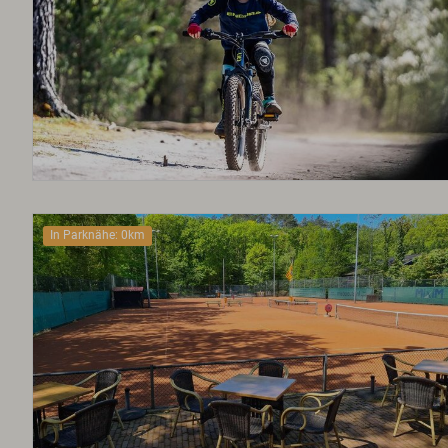
In Parknähe: 0km