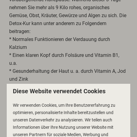
nehmen Sie mehr als 9 Kilo rohes, organisches
Gemüse, Obst, Kräuter, Gewürze und Algen zu sich. Die
Detox-Kur kann unter anderem zu Folgendem
beitragen:
* Normales Funktionieren der Verdauung durch
Kalzium
* Einen klaren Kopf durch Folsäure und Vitamin B1,
u.a.
* Gesunderhaltung der Haut u. a. durch Vitamin A, Jod
und Zink
* Erhaltung starker Knochen und Muskeln, u. a. durch
Diese Website verwendet Cookies
Kalzium und Magnesium
* Schutz vor oxidativen Schäden u. a. durch Vitamin C,
Wir verwenden Cookies, um Ihre Benutzererfahrung zu
Vitamin E und Mangan
optimieren, personalisierte Inhalte bereitzustellen und
* Regulierung der Hormontätigkeit durch die Vitamine
unseren Datenverkehr zu analysieren. Wir teilen auch
B6 und Zink
Informationen über Ihre Nutzung unserer Website mit
* Normale Schilddrüsenhormonproduktion durch Jod
unseren Partnern für soziale Medien, Werbung und