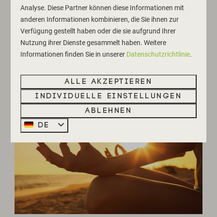
Analyse. Diese Partner können diese Informationen mit
* Geistige Belastbarkeit, Konzentration und
anderen Informationen kombinieren, die Sie ihnen zur
Gedächtnisfunktion u.a. durch die Vitamine B6,
Verfügung gestellt haben oder die sie aufgrund Ihrer
Magnesium und Folsäure
Nutzung ihrer Dienste gesammelt haben. Weitere
* Aufrechterhaltung eines guten Blutdrucks durch
Informationen finden Sie in unserer
Datenschutzrichtlinie
.
Kalium
Alle akzeptieren
Individuelle Einstellungen
Ablehnen
DE