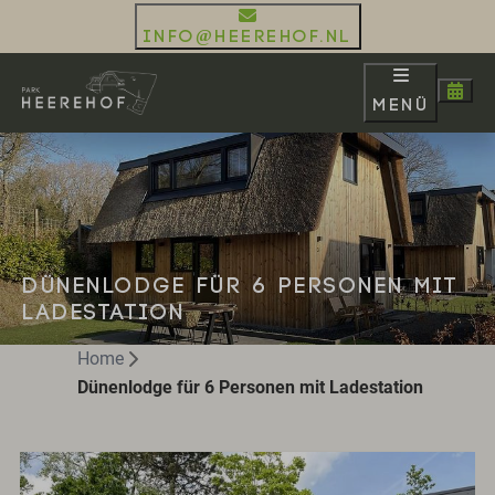
info@heerehof.nl
Menü
DÜNENLODGE FÜR 6 PERSONEN MIT
LADESTATION
Home
Dünenlodge für 6 Personen mit Ladestation