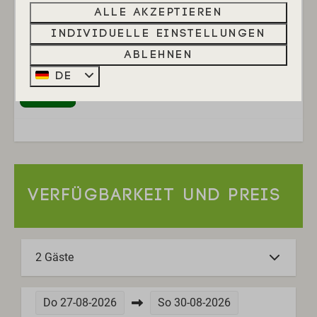
N.B.: Die Fotos sind ein Beispiel für die Dünenlodges im
Alle akzeptieren
Park Heerehof, die von Ihnen gebuchte Dünenlodge
Individuelle Einstellungen
kann leicht abweichen.
Ablehnen
Energie-Label:
DE
VERFÜGBARKEIT UND PREIS
2 Gäste
Do
27-08-2026
So
30-08-2026