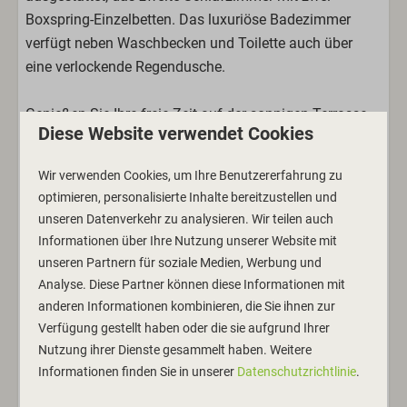
Boxspring-Einzelbetten. Das luxuriöse Badezimmer
verfügt neben Waschbecken und Toilette auch über
eine verlockende Regendusche.
Genießen Sie Ihre freie Zeit auf der sonnigen Terrasse
Diese Website verwendet Cookies
mit bequemer Gartenmöbel. So lässt man sich einen
erholsamen Urlaub gerne gefallen.
Wir verwenden Cookies, um Ihre Benutzererfahrung zu
optimieren, personalisierte Inhalte bereitzustellen und
Die ganze Dünenlodge verfügt über eine
unseren Datenverkehr zu analysieren. Wir teilen auch
Fußbodenheizung
, die mit einer Pelletheizung (CO2-
Informationen über Ihre Nutzung unserer Website mit
neutral) betrieben wird.
unseren Partnern für soziale Medien, Werbung und
Analyse. Diese Partner können diese Informationen mit
Haustiere
(max. 2) sind erlaubt.
anderen Informationen kombinieren, die Sie ihnen zur
Verfügung gestellt haben oder die sie aufgrund Ihrer
An der Dünenlodge gibt es einen
eigenen Parkplatz
mit
Nutzung ihrer Dienste gesammelt haben. Weitere
Informationen finden Sie in unserer
Datenschutzrichtlinie
.
230-V-Ladestation
(3,6 kW) für Ihr Auto.