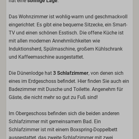
hat eine
sonnige Lage
.
Schlafzimmer
Doppelbetten: 2
Das Wohnzimmer ist wohlig-warm und geschmackvoll
Gemachte Betten
eingerichtet: Es gibt eine bequeme Sitzecke, ein Smart-
Einzelbetten: 2
TV und einen schönen Esstisch. Die offene Küche ist
mit allen modernen Annehmlichkeiten wie
Badezimmer
Induktionsherd, Spülmaschine, großem Kühlschrank
Handtücher
und Kaffeemaschine ausgestattet.
Haartrockner
Die Dünenlodge hat
3 Schlafzimmer
, von denen sich
Außenbereich
eines im Erdgeschoss befindet. Hier finden Sie auch ein
Sonnenschirm
Badezimmer mit Dusche und Toilette. Angenehm für
Eigener Parkplatz
Gäste, die nicht mehr so gut zu Fuß sind!
Gartenmöbel
Liegestühle
Im Obergeschoss befinden sich die beiden anderen
Terrasse
Schlafzimmer mit gemeinsamem Bad. Ein
Schlafzimmer ist mit einem Boxspring-Doppelbett
ausgestattet, das zweite Schlafzimmer mit zwei