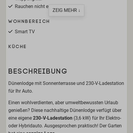
Rauchen nicht erlaubt
ZEIG MEHR ↓
Wohnbereich
Smart TV
Küche
Geschirrtücher
Induktionskochplatte
BESCHREIBUNG
Geschirrspüler
Kühlschrank
Dünenlodge mit Sonnenterrasse und 230-V-Ladestation
Mikrowellenherd
für Ihr Auto.
Kaffeemaschine (Tassen)
Einen wohlverdienten, aber umweltbewussten Urlaub
Wasserkocher
genießen? Diese nachhaltige Dünenlodge verfügt über
Toaster
eine eigene
230-V-Ladestation
(3,6 kW) für Ihr Elektro-
Stabmixer
oder Hybridauto. Ausgesprochen praktisch! Der Garten