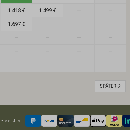
1.418 €
1.499 €
—
—
1.697 €
—
—
—
—
—
—
—
—
—
—
—
—
—
—
—
SPÄTER
Sie sicher