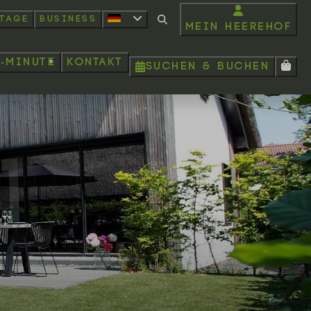
rtage
Business
Mein Heerehof
t-minute
Kontakt
Suchen & Buchen