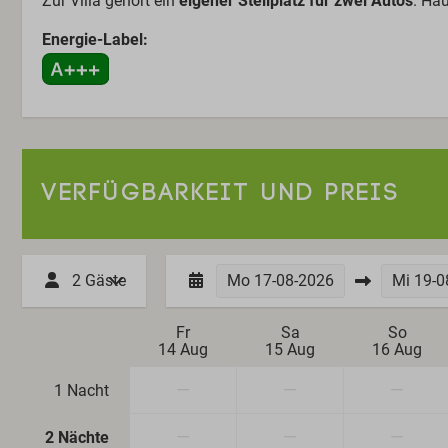
Zur Villa gehört ein
eigener Stellplatz für zwei Autos
. Hau
Energie-Label:
VERFÜGBARKEIT UND PREIS
2 Gäste
Mo
17-08-2026
Mi
19-0
Fr
Sa
So
14 Aug
15 Aug
16 Aug
—
—
—
1 Nacht
—
—
—
2 Nächte