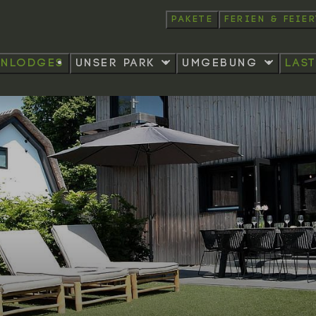
Pakete
Ferien & Feie
enlodges
Unser Park
Umgebung
las