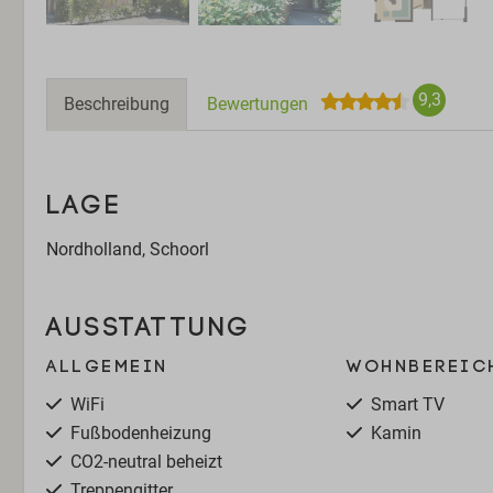
9,3
Beschreibung
Bewertungen
LAGE
Nordholland, Schoorl
AUSSTATTUNG
Allgemein
Wohnbereic
WiFi
Smart TV
Fußbodenheizung
Kamin
CO2-neutral beheizt
Treppengitter