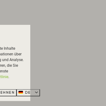
e Inhalte
mationen über
g und Analyse.
en, die Sie
enste
linie
.
lehnen
DE