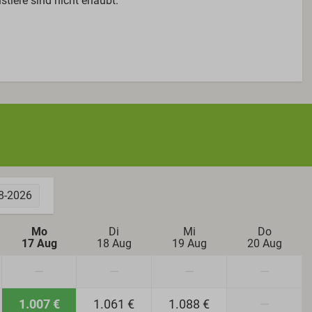
stiere sind nicht erlaubt.
8-2026
Mo
Di
Mi
Do
17 Aug
18 Aug
19 Aug
20 Aug
—
—
—
—
1.007 €
1.061 €
1.088 €
—