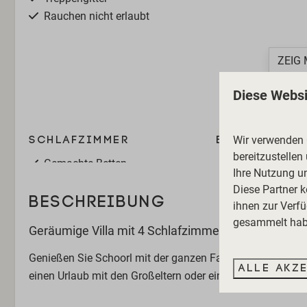
Rauchen nicht erlaubt
ZEIG 
Diese Websi
Wir verwenden C
Schlafzimmer
Badezimmer
bereitzustellen
Gemachte Betten
Haartrockner
Ihre Nutzung u
Handtücher
Diese Partner 
BESCHREIBUNG
ihnen zur Verfü
gesammelt habe
Geräumige Villa mit 4 Schlafzimmern, 2 Bädern un
Genießen Sie Schoorl mit der ganzen Familie! Diese
geräu
Alle akz
einen Urlaub mit den Großeltern oder ein Wochenende mit