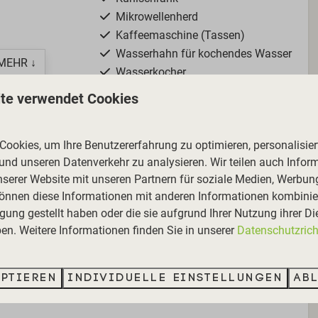
Mikrowellenherd
Kaffeemaschine (Tassen)
Wasserhahn für kochendes Wasser
MEHR ↓
Wasserkocher
Toaster
te verwendet Cookies
Stabmixer
ookies, um Ihre Benutzererfahrung zu optimieren, personalisiert
Außenbereich
 und unseren Datenverkehr zu analysieren. Wir teilen auch Infor
Gartenmöbel
nserer Website mit unseren Partnern für soziale Medien, Werbun
Liegestühle
können diese Informationen mit anderen Informationen kombinier
Eigener Parkplatz
gung gestellt haben oder die sie aufgrund Ihrer Nutzung ihrer Di
Sonnenschirm
n. Weitere Informationen finden Sie in unserer
Datenschutzricht
d sonnigen Garten.
Terrasse
mige Villa für 8 Personen
bietet ausreichend Platz für
eptieren
Individuelle Einstellungen
Ab
 Freunden.