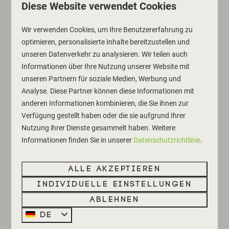
Ihrer Dünenlodge für Sie bereitlegen.
Diese Website verwendet Cookies
PROMOTIONSBEDINGUNGEN
Wir verwenden Cookies, um Ihre Benutzererfahrung zu
optimieren, personalisierte Inhalte bereitzustellen und
Nur gültig, wenn Sie bereits mindestens einmal bei
unseren Datenverkehr zu analysieren. Wir teilen auch
uns übernachtet haben
Informationen über Ihre Nutzung unserer Website mit
Nur gültig für neu getätigte Buchungen
unseren Partnern für soziale Medien, Werbung und
Nicht in bar einlösbar
Analyse. Diese Partner können diese Informationen mit
anderen Informationen kombinieren, die Sie ihnen zur
Verfügung gestellt haben oder die sie aufgrund Ihrer
KONTAKT
Nutzung ihrer Dienste gesammelt haben. Weitere
Informationen finden Sie in unserer
Datenschutzrichtlinie
.
Alle akzeptieren
Individuelle Einstellungen
Ablehnen
DE
NÄCHSTEN AUFENTHALT