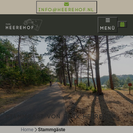
info@heerehof.nl
Menü
STAMMGAST VON PARK HEEREHOF
Home
Stammgäste