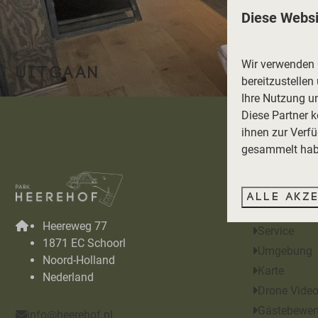
Diese Websi
Wir verwenden C
UITGAAN
bereitzustellen
Ihre Nutzung u
Diese Partner 
ihnen zur Verfü
Bezahlen 
gesammelt habe
Navigati
Alle akz
Dünenlodge
Heereweg 77
Service
1871 EC Schoorl
Umgebung
Noord-Holland
Karte
Nederland
Drone Vide
Gästebewer
info@heerehof.nl