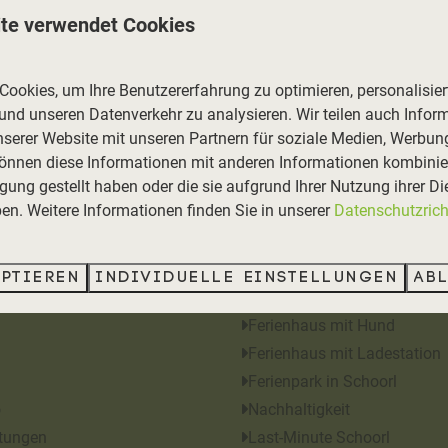
te verwendet Cookies
ookies, um Ihre Benutzererfahrung zu optimieren, personalisiert
 und unseren Datenverkehr zu analysieren. Wir teilen auch Infor
nserer Website mit unseren Partnern für soziale Medien, Werbun
können diese Informationen mit anderen Informationen kombinier
gung gestellt haben oder die sie aufgrund Ihrer Nutzung ihrer Di
Sie sicher
n. Weitere Informationen finden Sie in unserer
Datenschutzricht
on
Inspiration
eptieren
Individuelle Einstellungen
Ab
s
Ferienhaus am Meer
Ferienhaus mit Hund
Ferienhaus mit Ladestation
Ferienpark in Schoorl
o
Nachhaltigkeit
tungen
Last-Minute Schoorl