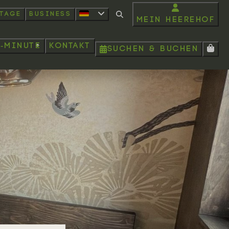
rtage
Business
Mein Heerehof
t-minute
Kontakt
Suchen & Buchen