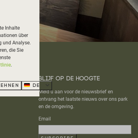
e Inhalte
mationen über
g und Analyse.
en, die Sie
enste
linie
.
Blijf op de hoogte
lehnen
DE
Meld u aan voor de nieuwsbrief en
ontvang het laatste nieuws over ons park
en de omgeving.
Email