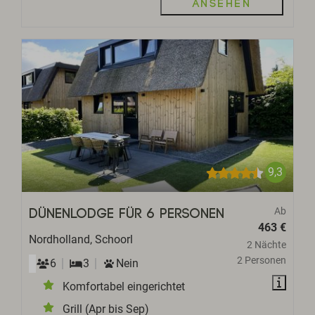
Ansehen
9,3
Ab
Dünenlodge für 6 Personen
463 €
Nordholland, Schoorl
2 Nächte
2 Personen
6
3
Nein
Komfortabel eingerichtet
Grill (Apr bis Sep)