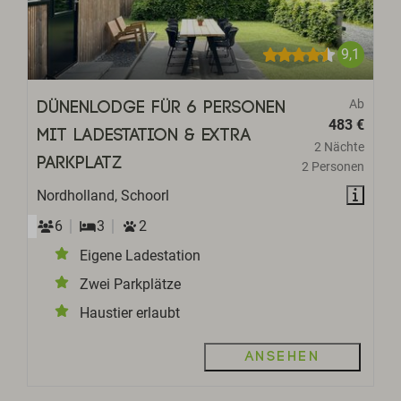
9,1
Ab
Dünenlodge für 6 Personen
483 €
mit Ladestation & extra
2 Nächte
Parkplatz
2 Personen
Nordholland, Schoorl
6
3
2
Eigene Ladestation
Zwei Parkplätze
Haustier erlaubt
Ansehen