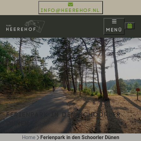
info@heerehof.nl
Menü
FERIENPARK IN DEN SCHOORLER
DÜNEN
Home
Ferienpark in den Schoorler Dünen