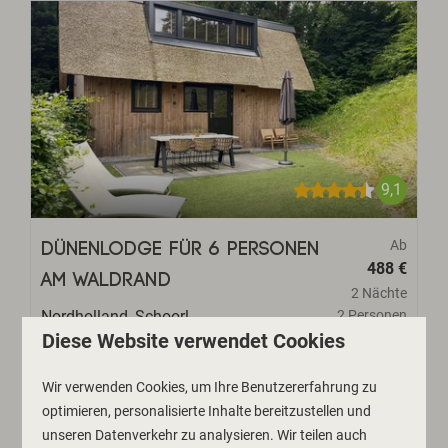
9,1
Ab
Dünenlodge für 6 Personen
488 €
am Waldrand
2 Nächte
Nordholland, Schoorl
2 Personen
Diese Website verwendet Cookies
6
3
Nein
Garten am Waldrand
Wir verwenden Cookies, um Ihre Benutzererfahrung zu
optimieren, personalisierte Inhalte bereitzustellen und
Hinterseite des Ferienparks
unseren Datenverkehr zu analysieren. Wir teilen auch
3 Schlafzimmer