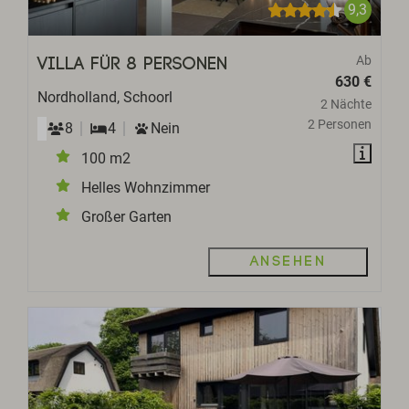
9,3
Ab
Villa für 8 Personen
630 €
Nordholland, Schoorl
2 Nächte
2 Personen
8
4
Nein
100 m2
Helles Wohnzimmer
Großer Garten
Ansehen