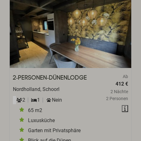
Ab
2-Personen-Dünenlodge
412 €
Nordholland, Schoorl
2 Nächte
2 Personen
2
1
Nein
65 m2
Luxusküche
Garten mit Privatsphäre
Blick auf die Dünen