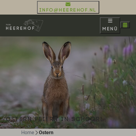
info@heerehof.nl
Menü
OSTERN FEIERN IN SCHOORL
Home
Ostern