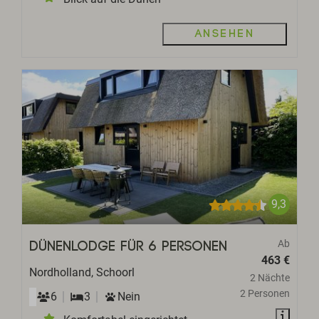
Ansehen
9,3
Ab
Dünenlodge für 6 Personen
463 €
Nordholland, Schoorl
2 Nächte
2 Personen
6
3
Nein