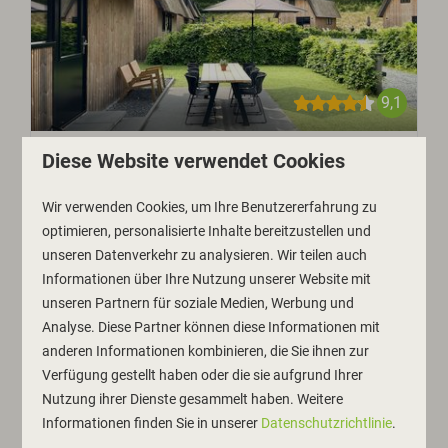
9,1
Diese Website verwendet Cookies
Ab
Dünenlodge für 6 Personen
483 €
mit Ladestation & extra
2 Nächte
Wir verwenden Cookies, um Ihre Benutzererfahrung zu
Parkplatz
2 Personen
optimieren, personalisierte Inhalte bereitzustellen und
unseren Datenverkehr zu analysieren. Wir teilen auch
Nordholland, Schoorl
Informationen über Ihre Nutzung unserer Website mit
6
3
2
unseren Partnern für soziale Medien, Werbung und
Eigene Ladestation
Analyse. Diese Partner können diese Informationen mit
anderen Informationen kombinieren, die Sie ihnen zur
Zwei Parkplätze
Verfügung gestellt haben oder die sie aufgrund Ihrer
Haustier erlaubt
Nutzung ihrer Dienste gesammelt haben. Weitere
Informationen finden Sie in unserer
Datenschutzrichtlinie
.
Ansehen